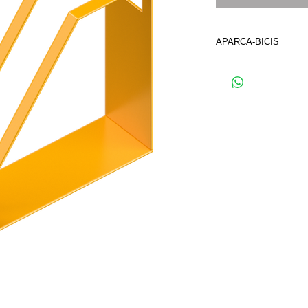
APARCA-BICIS
FABRICADO EN ACER
ACABADO: EN PINTU
POLIESTER EN POL
FOSFATO DE ZINC.
CAPACIDAD: 1 BICIC
DIMENSIONES: LARGO
0.36
M DE ALTO.
TIPO DE ANCLAJE:
CONCRETO.
COLOR A ELEGIR C