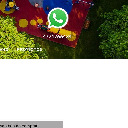
4771766434
BANO
PROYECTOS
tanos para comprar