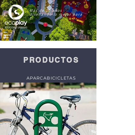
Más de 10 años
diseñando lo mejor para
ti
PRODUCTOS
APARCABICICLETAS