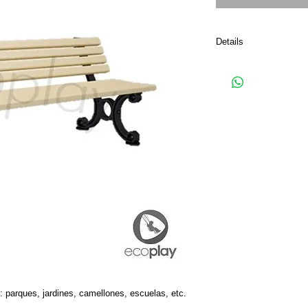
Details
Fabricado en acero estr
polvo. Dimensiones:
CHICO: 1.50 mt. de lar
alto. MEDIANO:1.60 mt.
mt. de alto
GRANDE:1.80 mt. de la
de alto
Tipo de anclaje: ancla
expansivo.
Fabricante: ECOPLAY
Color: a elegir según p
 parques, jardines, camellones, escuelas, etc.