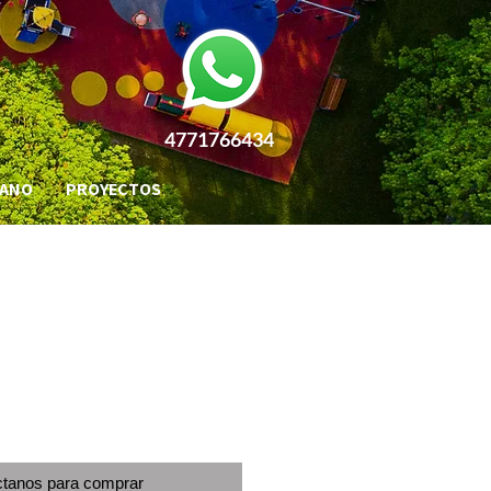
4771766434
BANO
PROYECTOS
tanos para comprar