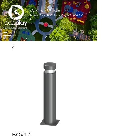
Más de 10 años
diseñando lo mejor para
ti
BO#17