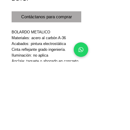
Contáctanos para comprar
BOLARDO METALICO
Materiales: acero al carbón A-36
Acabados: pintura electrostática
Cinta reflejante grado ingeniería.
Iluminación: no aplica
Anclaje: taquete o ahogado en concreto
Dimensiones: Diametro 4”
Largo: 20 cm
Ancho: 20 cm
Alto: 75 cm
Details
Bolardo metálico ideal para áreas
públicas como: pasos peatonales,
cruceros viales, estacionamientos;
escuelas, parques, camellones, etc.