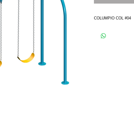
COLUMPIO COL #04
COLUMPIO DE DOS 
ECOPLAY®. FABRIC
ESTRUCTURAL, RODA
ASIENTOS TIPO BAN
CADENA GALVANIZAD
ACABADO EN PINTU
POLIESTER EN POLV
FOSFATO DE ZINC.
CAP. 2 ÑIÑOS. EDADE
DIMENSIONES: LARGO