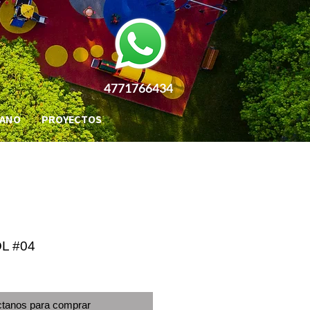
4771766434
BANO
PROYECTOS
L #04
tanos para comprar