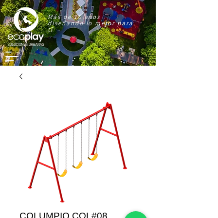
Más de 10 años
diseñando lo mejor para
ti
COLUMPIO COL#08