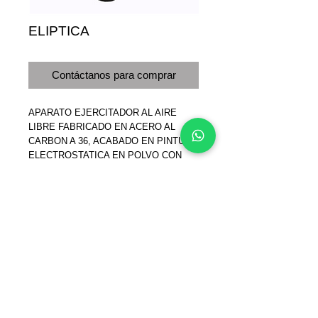
ELIPTICA
Contáctanos para comprar
APARATO EJERCITADOR AL AIRE
LIBRE FABRICADO EN ACERO AL
CARBON A 36, ACABADO EN PINTURA
ELECTROSTATICA EN POLVO CON
PRE-TRATAMIENTO DE FOSFATO DE
ZINC. ANCLAJE PARA TAQUETEAR A
PISO O AHOGADO EN CONCRETO.
DIMENSIONES: 110 cm, Al: 148 cm, An:
55 cm
FICHA TECNICA
Fortalece los músculos de brazos,
hombros y piernas, es ejercicio 100%