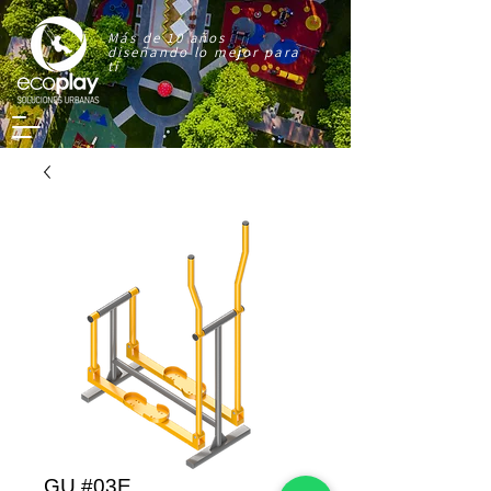
Más de 10 años
diseñando lo mejor para
ti
GU #03E