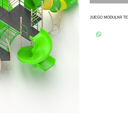
JUEGO MODULAR TE
JUEGO MODULAR IN
MARCA ECOPLAY, F
ESTRUCTURAL AL CA
CARBON PARA PANE
PLATAFORMAS, CAL
ALMA DE ACERO. T
ROTOMOLDEADO DE 
Largo: 9.40 m, Ancho: 