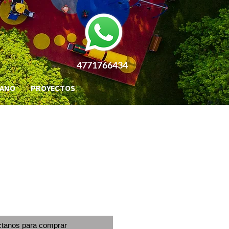
4771766434
BANO
PROYECTOS
tanos para comprar