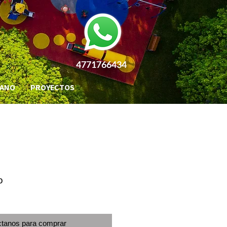
4771766434
BANO
PROYECTOS
o
tanos para comprar