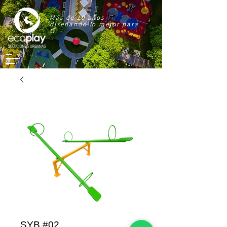
Más de 10 años
diseñando lo mejor para
ti
SYB #02