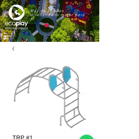
Más de 10 años
diseñando lo mejor para
ti
TRP #1